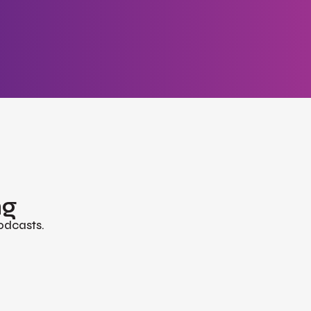
ng
odcasts.