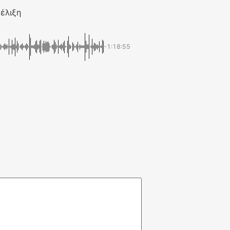
έλιξη
-1:18:55