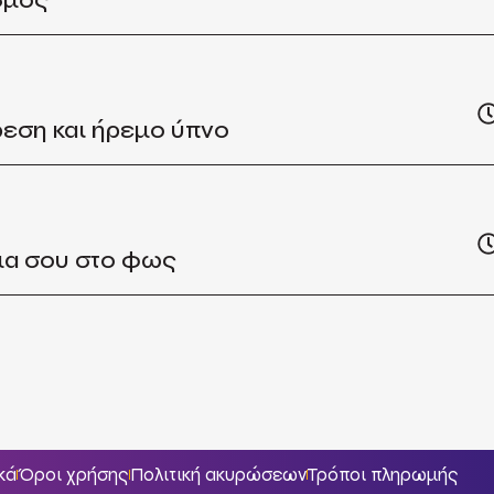
σμός
ρεση και ήρεμο ύπνο
μα σου στο φως
κά
Όροι χρήσης
Πολιτική ακυρώσεων
Τρόποι πληρωμής