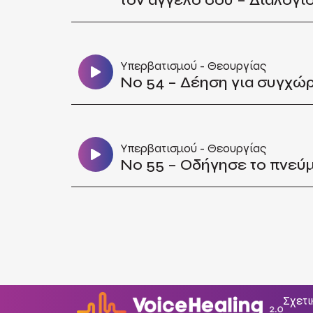
τον αγγελό σου – Διαλογι
Υπερβατισμού - Θεουργίας
No 54 – Δέηση για συγχώ
Υπερβατισμού - Θεουργίας
No 55 – Οδήγησε το πνεύ
Σχετι